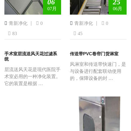
06
25
07月
06月
青新净化
0
青新净化
0
83
45
手术室层流送风天花过滤系
传送带PVC卷帘门货淋室
统
风淋室和传送带快速门，是
层流送风天花是现代医院手
与设备进行配套联动使用
术室必用的一种净化装置。
的，保障设备的封 …
它的装置是根据 …