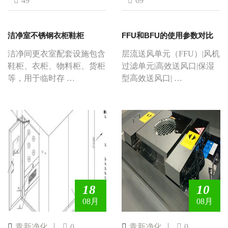
49
69
洁净室不锈钢衣柜鞋柜
FFU和BFU的使用参数对比
洁净间更衣室配套设施包含
层流送风单元（FFU）|风机
鞋柜、衣柜、物料柜、货柜
过滤单元|高效送风口|保湿
等，用于临时存 …
型高效送风口| …
18
10
08月
08月
青新净化
0
青新净化
0