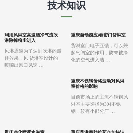
技术知识
利用风淋室高速洁净气流吹
重庆自动感应\卷帘门货淋室
淋除掉粉尘进入
货淋室门电子互锁，可以兼
风淋通道为了达到吹淋的最
起气闸室的作用，防未被净
佳效果，风 货淋室设计的
化的空气进入洁 …
喷嘴出风口风速 …
重庆不锈钢价格波动对风淋
室价格的影响
目前市场上的主流不锈钢风
淋室主要选择为304不锈
钢，较有小部分厂 …
重庆净化喷雾水淋室
重庆风淋室助推药企加快洁